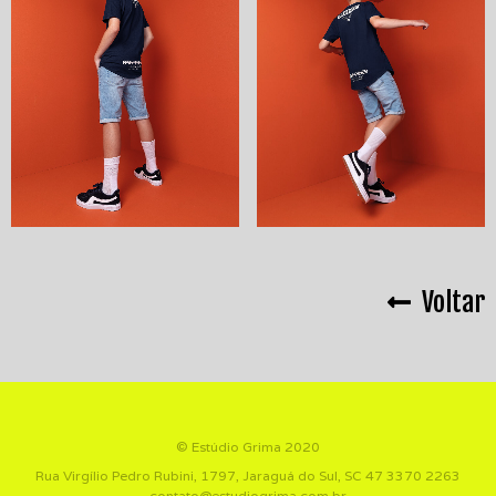
Voltar
© Estúdio Grima 2020
Rua Virgílio Pedro Rubini, 1797, Jaraguá do Sul, SC
47 3370 2263
contato@estudiogrima.com.br