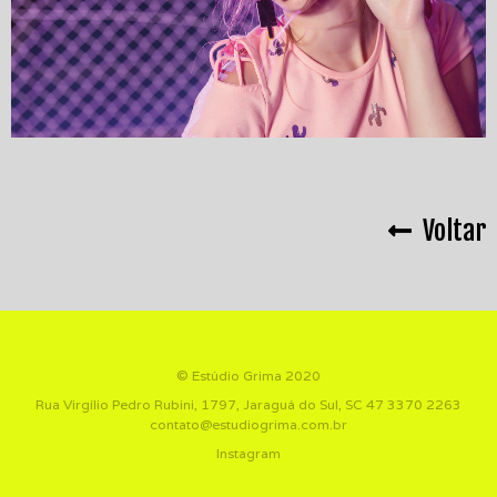
Voltar
© Estúdio Grima 2020
Rua Virgílio Pedro Rubini, 1797, Jaraguá do Sul, SC
47 3370 2263
contato@estudiogrima.com.br
Instagram